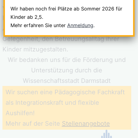
wir Kindern einen Ort zum Leben, Spielen,
Wir haben noch frei Plätze ab Sommer 2026 für
Kinder ab 2,5.
Freundschaften pflegen, Forschen und
Mehr erfahren Sie unter
Anmeldung
.
Ausruhen und bieten Eltern die
Gelegenheit, den Betreuungsalltag ihrer
Kinder mitzugestalten.
Wir bedanken uns für die Förderung und
Unterstützung durch die
Wissenschaftsstadt Darmstadt
Wir suchen eine Pädagogische Fachkraft
als Integrationskraft und flexible
Aushilfen!
Mehr auf der Seite
Stellenangebote